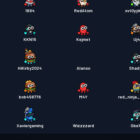
1694
RedAtom
xvt0yyk
KKN15
Kejmet
Uj4
HiKirby2024
Alanso
Shad
bob456776
M4Y
red_ninja_
Xaviergaming
Wizzzzard
Obe