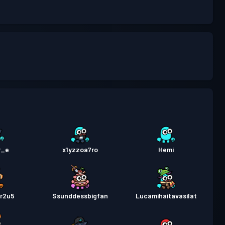
r_e
x1yzzoa7ro
Hemi
vr2u5
Ssunddessbigfan
Lucamihaitavasilat