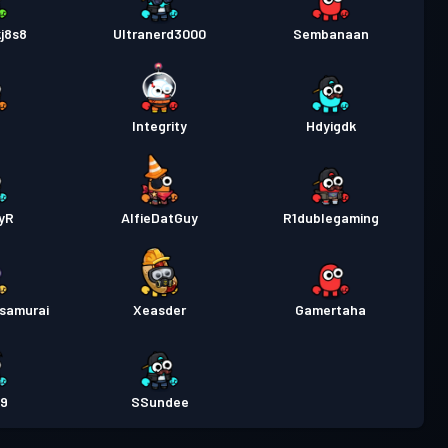
j8s8
Ultranerd3000
Sembanaan
Integrity
Hdyigdk
yR
AlfieDatGuy
R1dublegaming
samurai
Xeasder
Gamertaha
19
SSundee