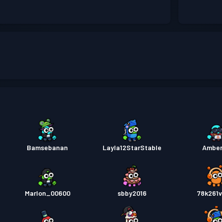
Bamsebanan
Layla12StarStable
Ambe
Marlon_00600
sbby2016
78k261