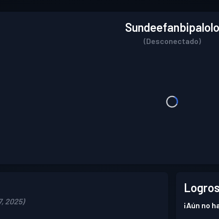
Sundeefanbipalol
(Desconectado)
Logros
7, 2025)
¡Aún no ha