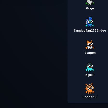
Goge
Sundeefan2738ndee
Stagon
KipKP
Cooper06