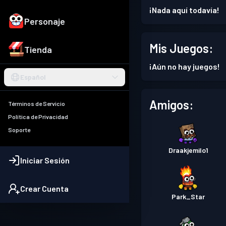
¡Nada aquí todavía!
Personaje
Mis Juegos:
Tienda
¡Aún no hay juegos!
Español
Amigos:
Términos de Servicio
Política de Privacidad
Soporte
Draakjemilo1
Iniciar Sesión
Crear Cuenta
Park_Star