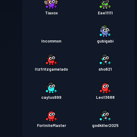
Tiaxox
Eee11111
Incommon
gubigabi
Itzfritzgamelads
sho621
caylus999
Leo13688
FortniteMaster
godkiller2025