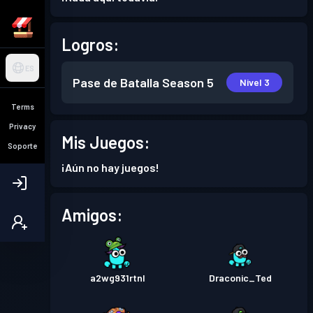
Logros:
ES
Pase de Batalla
Season 5
Nivel 3
Terms
Privacy
Mis Juegos:
Soporte
¡Aún no hay juegos!
Amigos:
a2wg931rtnl
Draconic_Ted