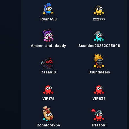
Ryan459
zxz777
Amber_and_daddy
Ssundee20252025946
7asan18
Ssunddeeio
VIP179
VIP633
Ronaldo1234
1Mason1