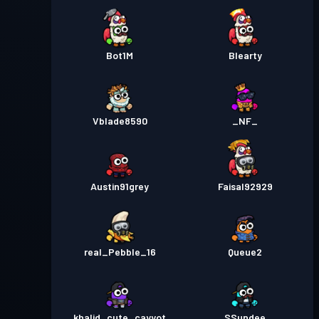
Bot1M
Blearty
Vblade8590
_NF_
Austin91grey
Faisal92929
real_Pebble_16
Queue2
khalid_cute_cayyot
SSundee