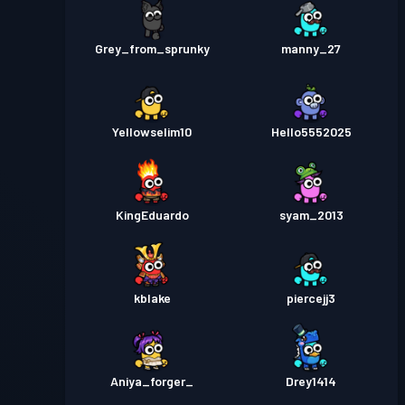
Grey_from_sprunky
manny_27
Yellowselim10
Hello5552025
KingEduardo
syam_2013
kblake
piercejj3
Aniya_forger_
Drey1414