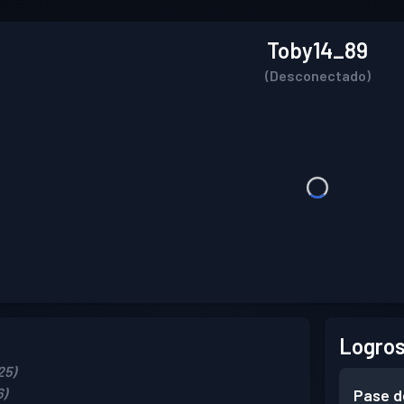
Toby14_89
(Desconectado)
Logros
25)
6)
Pase d