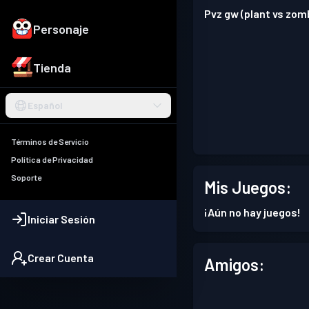
Pvz gw (plant vs zom
Personaje
Tienda
Español
Términos de Servicio
Política de Privacidad
Soporte
Mis Juegos:
¡Aún no hay juegos!
Iniciar Sesión
Crear Cuenta
Amigos: