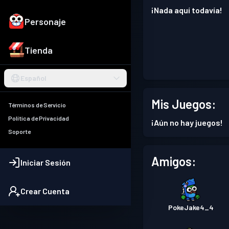
¡Nada aquí todavía!
Personaje
Tienda
Español
Mis Juegos:
Términos de Servicio
Política de Privacidad
¡Aún no hay juegos!
Soporte
Amigos:
Iniciar Sesión
Crear Cuenta
PokeJake4_4