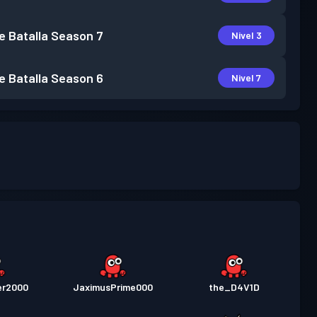
e Batalla
Season 7
Nivel 3
e Batalla
Season 6
Nivel 7
er2000
JaximusPrime000
the_D4V1D