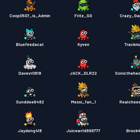
Coop0507_is_Admin
Fritz_SG
Crazy_Ga
Bluefiredacat
Kyven
Trackm
Davevr0918
JACK_DLR22
Sonicthehe
Sunddee6482
Messi_fan_1
Realchee
Jaydeng418
Juicewrld999777
Brock