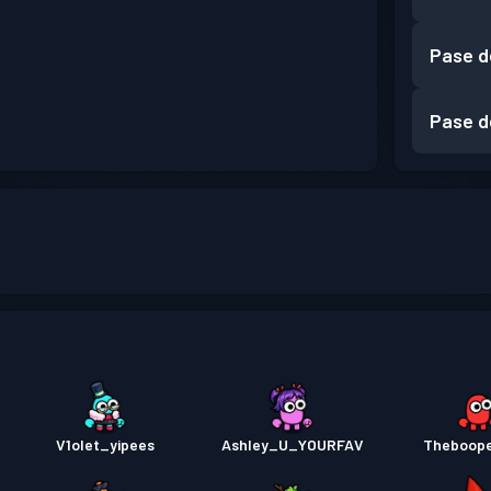
Pase d
Pase d
V1olet_yipees
Ashley_U_YOURFAV
Theboop