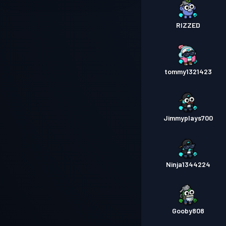
RIZZED
tommy1321423
Jimmyplays700
Ninja1344224
Gooby808