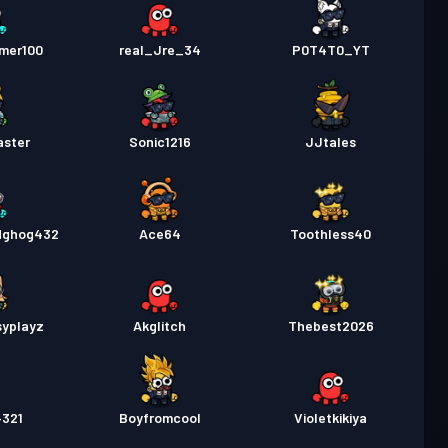
mer100
real_Jre_34
P0T4T0_YT
aster
Sonic1216
JJtales
dghog432
Ace64
Toothless40
syplayz
Akglitch
Thebest2026
4321
Boyfromcool
Violetkikiya