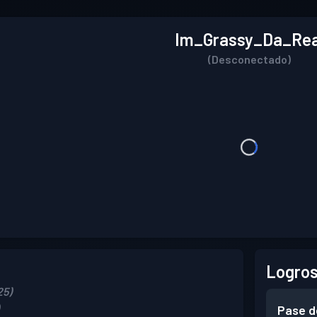
Im_Grassy_Da_Rea
(Desconectado)
Logros
25)
Pase d