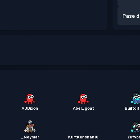
Pase d
AJDixon
Abel_goat
Builtdi
_Neymar
KurtKenshan16
Yefvb