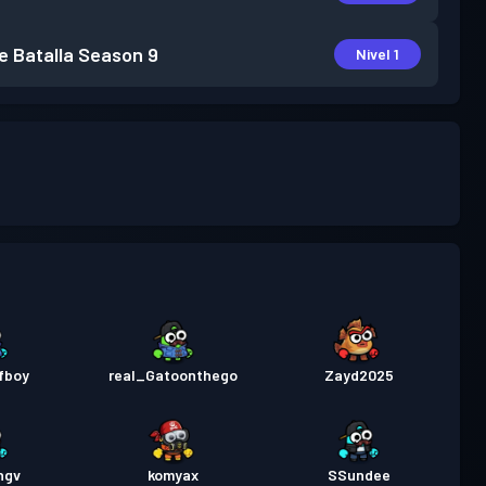
e Batalla
Season 9
Nivel 1
ffboy
real_Gatoonthego
Zayd2025
ngv
komyax
SSundee