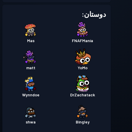
دوستان:
Mas
FNAFMania
matt
YoMo
Wynndoe
DrZachatack
shwa
Bingley