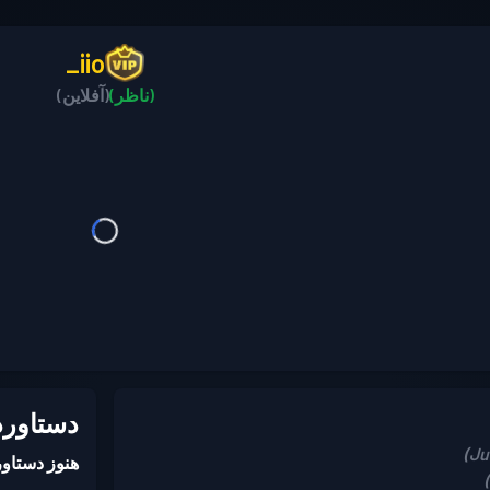
iio_
(ناظر)
(آفلاین)
دستاورد
هنوز دستاورد battle pass ند