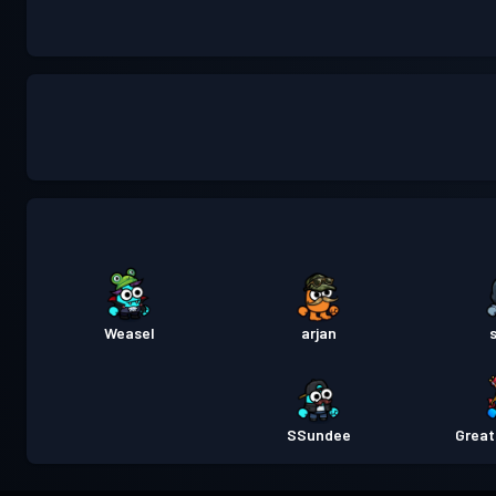
Weasel
arjan
SSundee
Great