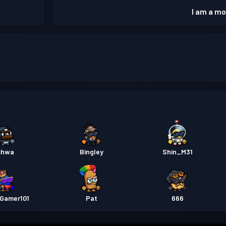
I am a mo
shwa
Bingley
Shin_M31
Gamer101
Pat
666