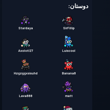
بتل پس
Season 1
سطح 1
دوستان:
Stardaya
SirFillip
Axolotl27
Luiscool
Hzgzggxsisuhd
Banana8
Lava888
matt