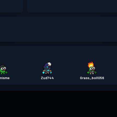
nisme
Zud744
Grass_boi1056