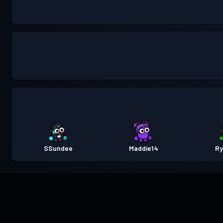
SSundee
Maddie14
Ry