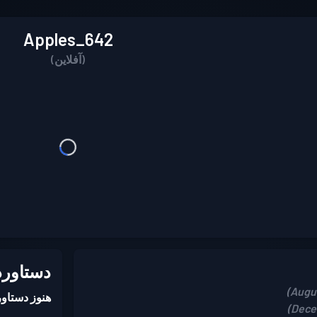
Apples_642
(آفلاین)
دستاورد
هنوز دستاورد battle pass ند