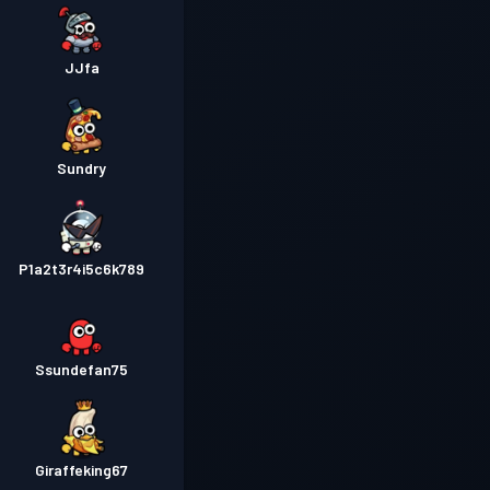
JJfa
Sundry
P1a2t3r4i5c6k789
Ssundefan75
Giraffeking67