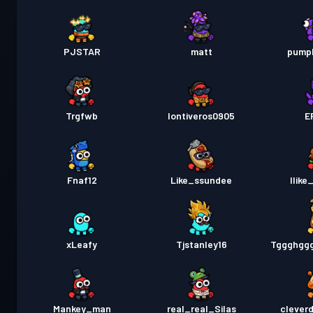
PJSTAR
matt
pumpk
Trgfwb
Iontiveros0905
E
Fnaf12
Like_ssundee
Ilik
xLeafy
Tjstanley16
Tggghgg
Mankey_man
real_real_Silas
clever