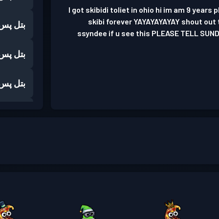
I got skibidi toliet in ohio hi im am 9 years 
skibi forever YAYAYAYAYAY shout out t
بتل پس
ssyndee if u see this PLEASE TELL SUN
بتل پس
بتل پس
بتل پس