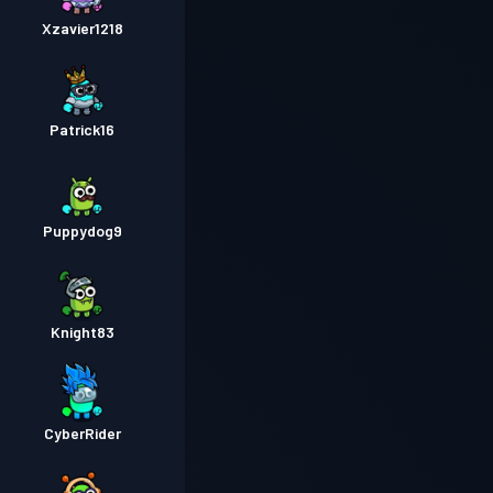
Xzavier1218
Patrick16
Puppydog9
Knight83
CyberRider