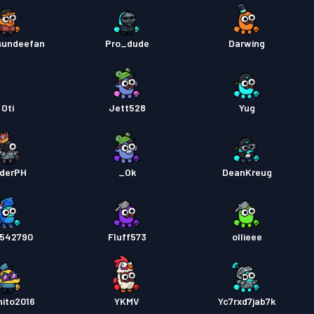
sundeefan
Pro_dude
Darwing
Oti
Jett528
Yug
derPH
Ok_
DeanKreug
542790
Fluff573
ollieee
ito2016
YKMV
Yc7rxd7jab7k