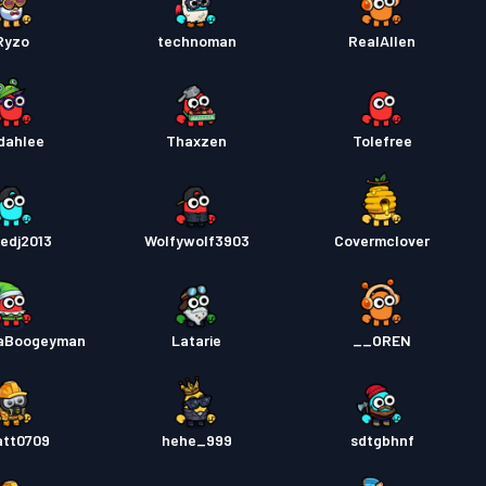
Ryzo
technoman
RealAllen
dahlee
Thaxzen
Tolefree
hedj2013
Wolfywolf3903
Covermclover
aBoogeyman
Latarie
OREN__
tt0709
hehe_999
sdtgbhnf