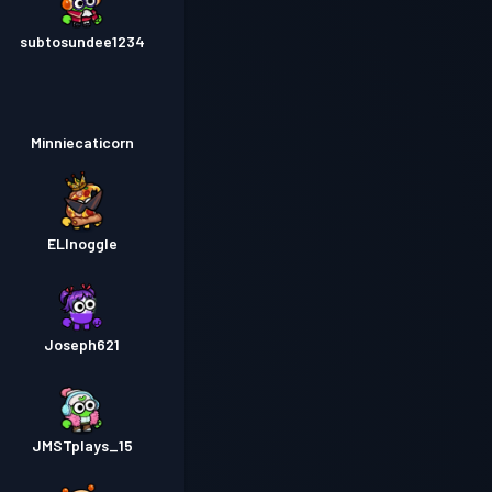
subtosundee1234
Minniecaticorn
ELInoggle
Joseph621
JMSTplays_15