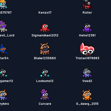
g575767
Kenzo17
Roller
vil_Lord
Sigmamikael2012
Hehe12361
ller54
Blake1235660
Tristan1676883
gamer12
Lookums12
Voed2
rykins
Curcare
G_dawg_2015