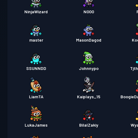
NinjaWizard
N00O
master
MasonDagod
Ko
SSUNNDD
Johnnypo
Tjt
LiamTA
Kaiplays_15
BoogieD
LukaJames
BilalZakiy
Wya