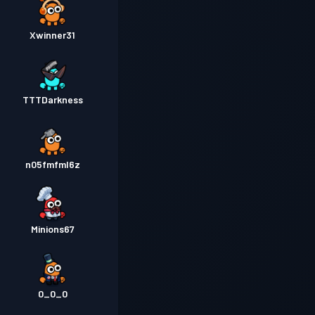
Xwinner31
TTTDarkness
n05fmfml6z
Minions67
0_0_0