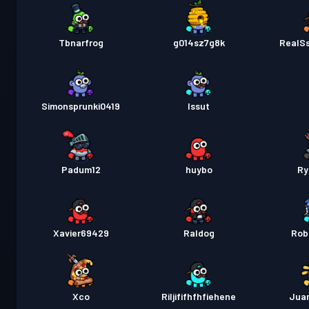
Tbnarfrog
g014sz7g8k
RealS
Simonsprunki0419
Issut
Padum12
huybo
Ry
Xavier69429
Raldog
Rob
Xco
Riljififhfhfiehene
Juan