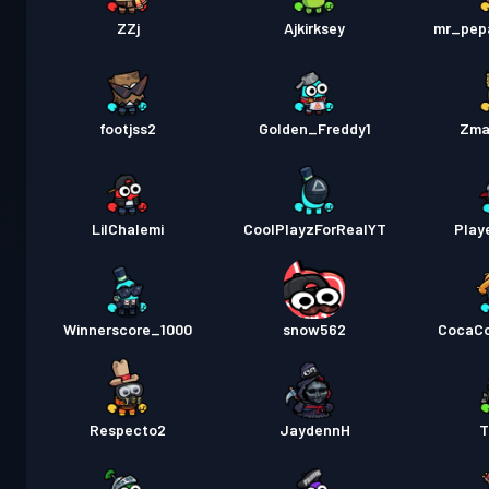
ZZj
Ajkirksey
mr_pepa
footjss2
Golden_Freddy1
Zma
LilChalemi
CoolPlayzForRealYT
Play
Winnerscore_1000
snow562
CocaCo
Respecto2
JaydennH
T