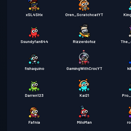
xSL4SHx
Oren_ScratchcatYT
Kin
Ssundyfan644
Rizzerdofoz
The_e
fishaquino
GamingWithCrocYT
ki
Darren123
Kai21
Pro_
Fafnia
MiloMan
ro