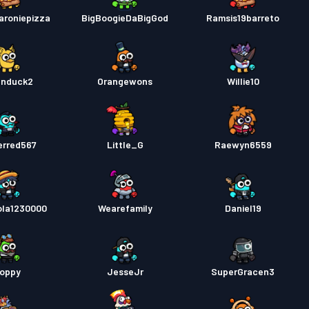
roniepizza
BigBoogieDaBigGod
Ramsis19barreto
nduck2
Orangewons
Willie10
erred567
Little_G
Raewyn6559
la1230000
Wearefamily
Daniel19
oppy
JesseJr
SuperGracen3