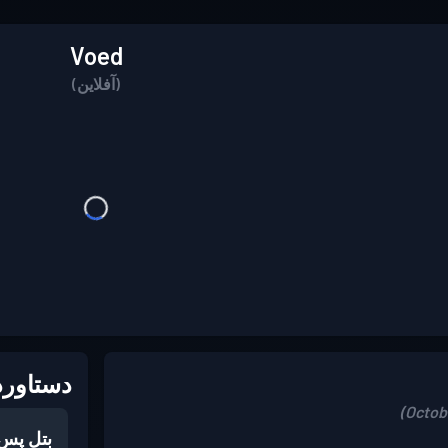
Voed
(آفلاین)
دستاورد
بتل پس