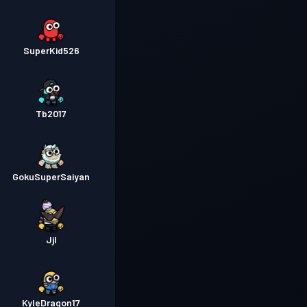
SuperKid526
Tb2017
GokuSuperSaiyan
Jjl
KyleDragon17