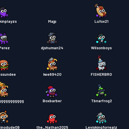
inplayzs
Majp
Lufox21
Perez
djshuman24
Wilsonboys
e_ssundee
kee69420
FISHERBRO
ggggggggggg
Boxbarber
Tbnarfrog2
dinodude09
the_Nathan2025
Leviskingforrealz