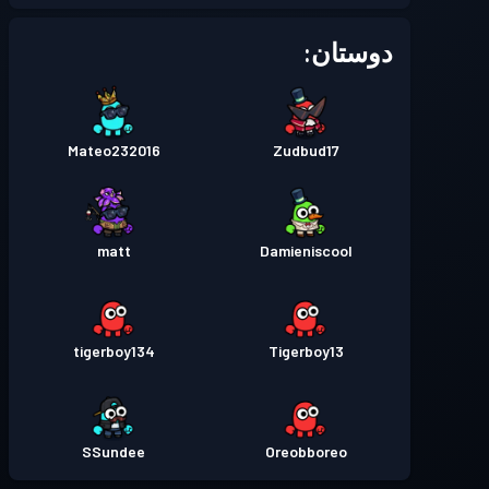
دوستان:
Mateo232016
Zudbud17
matt
Damieniscool
tigerboy134
Tigerboy13
SSundee
Oreobboreo