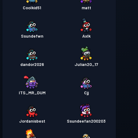
Coolkid51
matt
Ssundefwn
Axlk
dandor2026
Julian20_17
ITS_MR_DUM
Cjj
Jordanisbest
Ssundeefan200203