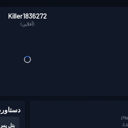
Killer1836272
(آفلاین)
دستاورد
بتل پس