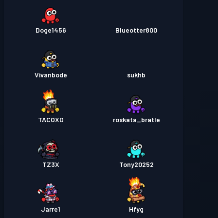
Doge1456
Blueotter800
Vivanbode
sukhb
TACOXD
roskata_bratle
TZ3X
Tony20252
Jarre1
Hfyg