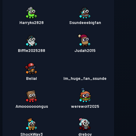
Harryks2828
Ssundeeebigfan
Biffle2025288
Judah2015
Belial
Im_huge_fan_ssunde
Amooooooongus
werewolf2025
ShockWav3
dreboy