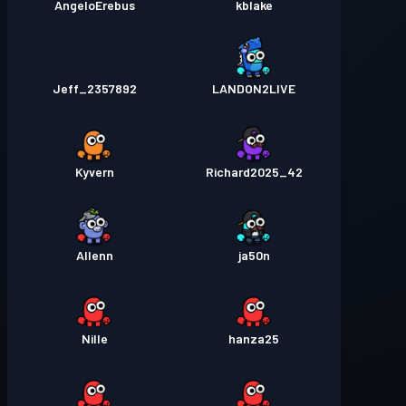
AngeloErebus
kblake
Jeff_2357892
LANDON2LIVE
Kyvern
Richard2025_42
Allenn
ja50n
Nille
hanza25