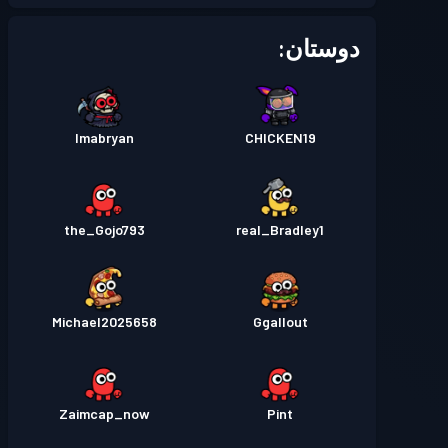
دوستان:
Imabryan
CHICKEN19
the_Gojo793
real_Bradley1
Michael2025658
Ggallout
Zaimcap_now
Pint