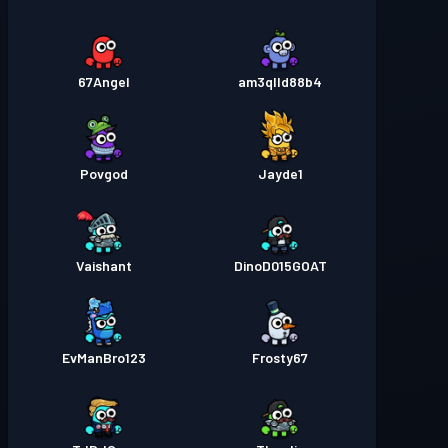
67Angel
am3qlld88b4
Povgod
Jayde1
Vaishant
DinoD015GOAT
EvManBro123
Frosty67