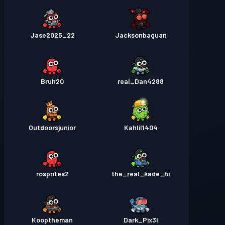
Jase2025_22
Jacksonbaguan
Bruh20
real_Dan4288
Outdoorsjunior
Kahlil1404
rosprites2
the_real_kade_hi
Kooptheman
Dark_Pix3l