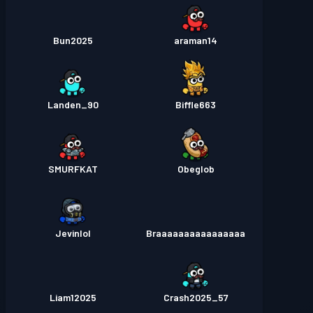
Bun2025
araman14
Landen_90
Biffle663
SMURFKAT
Obeglob
Jevinlol
Braaaaaaaaaaaaaaaa
Liam12025
Crash2025_57