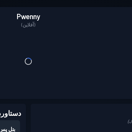
Pwenny
(آفلاین)
دستاورد
بتل پس