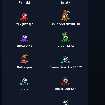
Peniel2
jmjatk
Ygxghvcfjjf
ssundeefan200_81
the_MAP8
Dream1232
Galaxypro
Swam_too_far44537
U1212
David_2014Alt