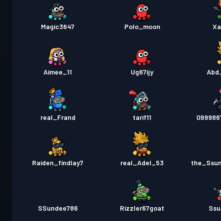
Magic3647
Polo_moon
Xa
Aimee_11
Ug67ijy
Abd
real_Frand
tarif11
099986
Raiden_findlay7
real_Adel_53
the_Ssu
SSundee786
Rizzler67goat
Ssu