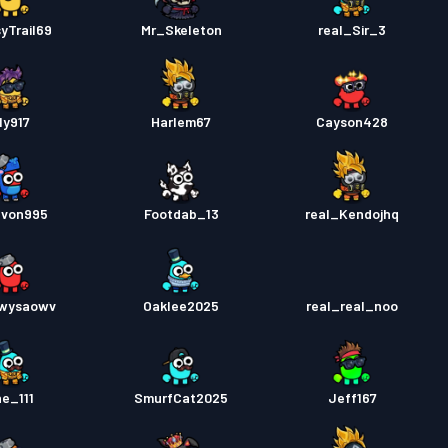
yTrail69
Mr_Skeleton
real_Sir_3
ly917
Harlem67
Cayson428
gvon995
Footdab_13
real_Kendojhq
wysaowv
Oaklee2025
real_real_noo
he_111
SmurfCat2025
Jeff167