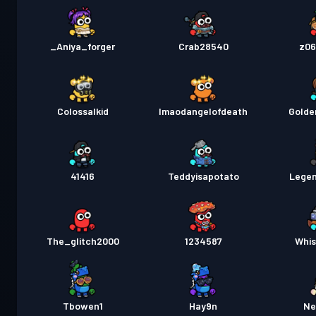
Aniya_forger_
Crab28540
z06
Colossalkid
Imaodangelofdeath
Golde
41416
Teddyisapotato
Lege
The_glitch2000
1234587
Whis
Tbowen1
Hay9n