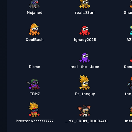
Mojahed
real_Starr
Sha
CoolBash
Ignacy2025
AZ
Disme
real_the_Jace
Son
TBM7
Et_theguy
the
Preston67777777777
TIMMY_FROM_DUGDAYS
Inf