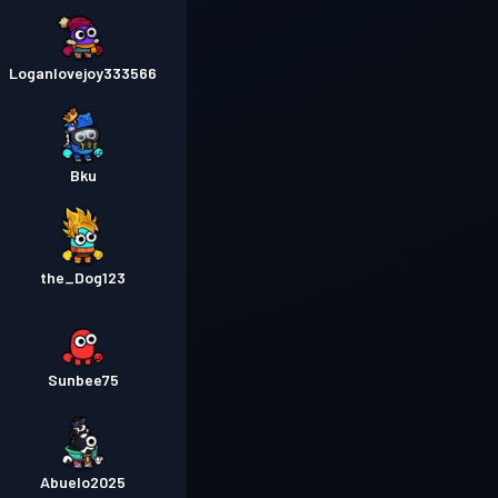
Loganlovejoy333566
Bku
the_Dog123
Sunbee75
Abuelo2025