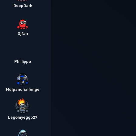
DeepDark
Ojfan
Phillippo
Mulpanchallenge
Legomyeggo27