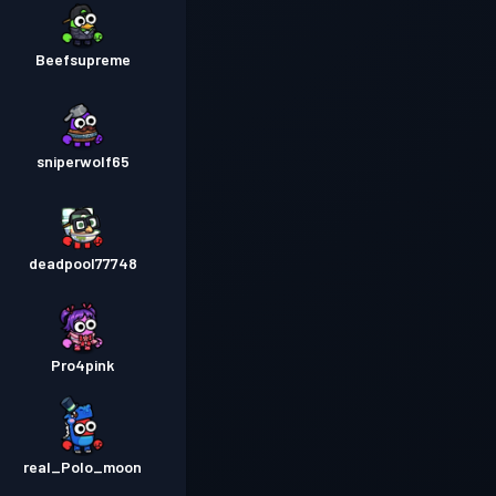
Beefsupreme
sniperwolf65
deadpool77748
Pro4pink
real_Polo_moon