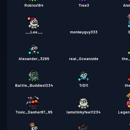
Roblox164
Tree3
Ale
__Lee__
monkeyguy333
S
Alexander_3265
real_Oceanside
the
Battle_Buddies1234
TrD11
th
Toxic_Dasher67_85
Iamstinkyfeet1234
Legen