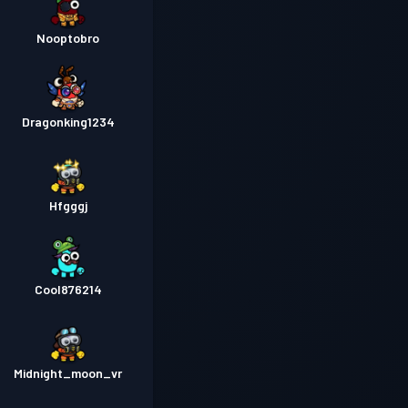
Nooptobro
Dragonking1234
Hfgggj
Cool876214
Midnight_moon_vr