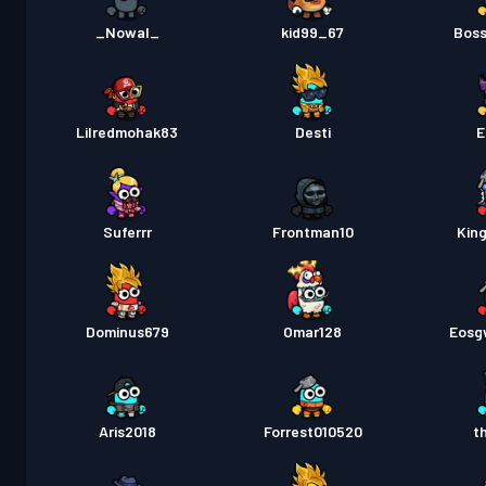
_Nowal_
67_kid99
Boss
Lilredmohak83
Desti
E
Suferrr
Frontman10
Kin
Dominus679
Omar128
Eosg
Aris2018
Forrest010520
t