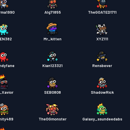
rma1990
Alg71855
TheGOATED1711
EN382
Mr_kitten
XYZ111
ndyfane
Kian123321
Rensbever
_Xavior
SEB0808
ShadowRick
inity489
TheOGmonster
Galaxy_ssundeedabs