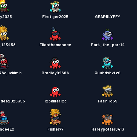
y2025
Firetiger2025
GEAR5LYFFY
_123458
Elianthemenace
Park_the_park14
78ojuvkimih
Bradley92664
3uuhdxbvtz9
ndee2025395
123killer123
FatihTq55
ndeeEx
Fisher77
Hareypotter8413