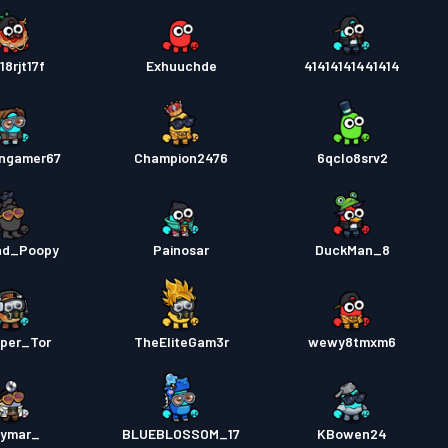
18rjt17f
Exhuuchde
41414141441414
ngamer67
Champion2476
6qclo8srv2
nd_Poopy
Painosar
DuckMan_8
per_Tor
TheEliteGam3r
wewy8tmxm6
_Neymar
BLUEBLOSSOM_17
KBowen24