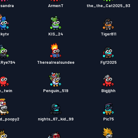
lsandra
ArmenT
the_the_Cat2025_93
kytv
KIS_24
Tiger811
_Rye794
Therealrealsundee
Fgf2025
e_twin
Penguin_519
Bigjijhh
d_poopy2
99_nights_67_kid
Pic75