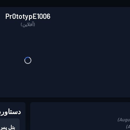
Pr0totypE1006
(آفلاین)
دستاورد
بتل پس