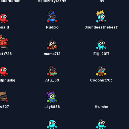
hebarbarian
Hellokitty12345
IhV
enald
Rudixo
Ssundeesthebest1
ett726
mama712
2017_Elij
dpnuskq
Atu_59
Coconut703
w827
Lily8988
Hiumhe