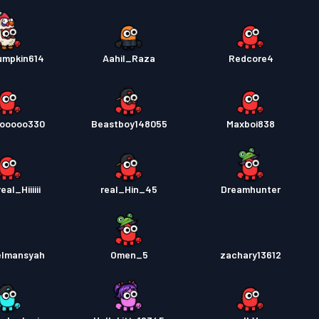
umpkin614
Aahil_Raza
Redcore4
ooooo330
Beastboy148055
Maxboi838
al_Hiiiiii
real_Hin_45
Dreamhunter
helmansyah
Omen_5
zachary13612