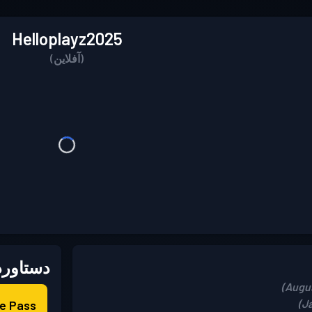
Helloplayz2025
(آفلاین)
دستاورد
Battle Pass