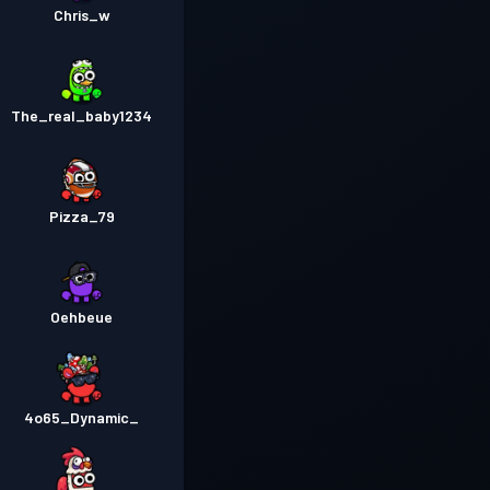
Chris_w
The_real_baby1234
Pizza_79
Oehbeue
_4o65_Dynamic