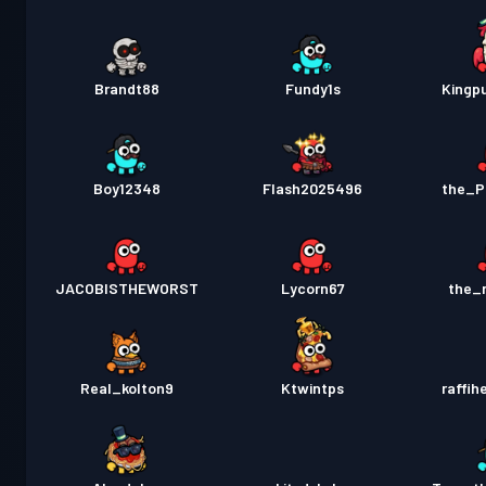
Brandt88
Fundy1s
Kingp
Boy12348
Flash2025496
the_P
JACOBISTHEWORST
Lycorn67
the_re
Real_kolton9
Ktwintps
raffi