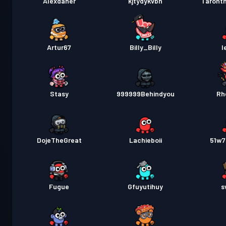
Alexdaher
kjtydykvbn
Taront
Artur67
Billy_Billy
l
Stasy
999999Behindyou
Rh
DojeTheGreat
Lachieboii
51w7
Fugue
Gfuyutihuy
s