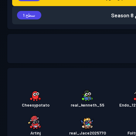
Season 8
سطح 1
Cheesypotato
real_kenneth_55
Endo_12
Artinj
real_Jace2025770
Fol