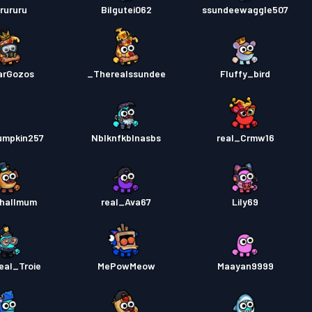
urururu
Bilgutei062
ssundeewaggle507
arGozos
Therealssundee_
Fluffy_bird
umpkin257
Nblknfkblnasbs
real_Crmw16
hallmum
real_Ava67
Lily69
eal_Troie
MePowMeow
Maayan9999