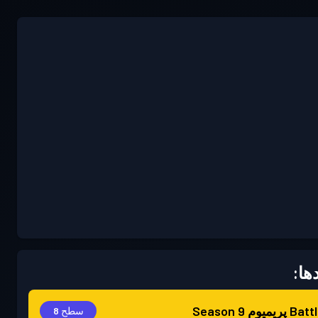
ها:
 پریمیوم
Season 9
سطح 8