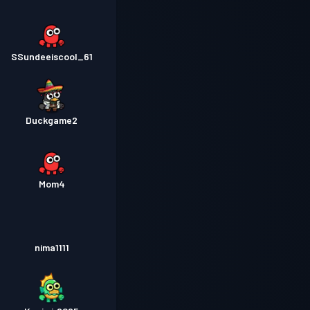
SSundeeiscool_61
Duckgame2
Mom4
nima1111