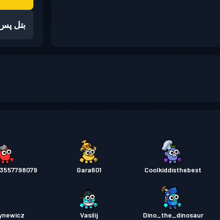
بتل پس
3557798079
Gara601
Coolkiddisthebest
tynewicz
Vasilij
Dino_the_dinosaur