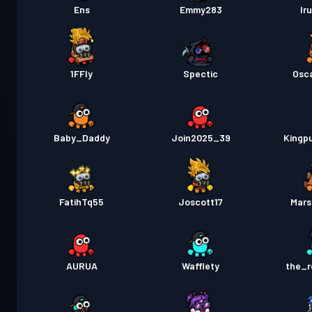
Ens
Emmy283
Ir
1FFly
Spectic
Osc
Baby_Daddy
Join2025_39
Kingp
FatihTq55
Joscott17
Mars
AURUA
Wafflety
the_r