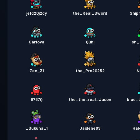
jefd20j2dy
the_Real_Sword
Ship
Oarfova
Quhi
oh_
Zac_31
the_Pro20252
N
6767Q
the_the_real_Jason
blue_
Sukuna_1_
Jaidene89
Hal