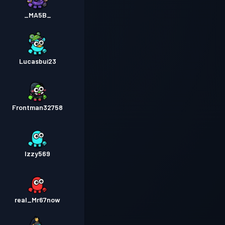
_MA5B_
Lucasbui23
Frontman32758
Izzy569
real_Mr67now