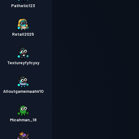
Pathetic123
Retall2025
Textureyfyfcyxy
Alloutgamemaahir10
Micahman_18