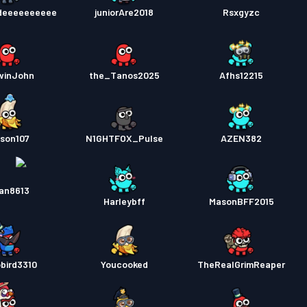
deeeeeeeeee
juniorAre2018
Rsxgyzc
winJohn
the_Tanos2025
Afhs12215
son107
N1GHTFOX_Pulse
AZEN382
an8613
Harleybff
MasonBFF2015
bird3310
Youcooked
TheRealGrimReaper