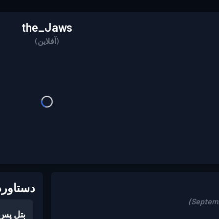
the_Jaws
(آفلاین)
دستاورد
بتل پس