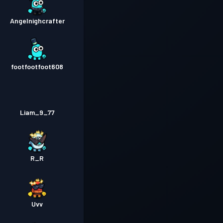
Angelnighcrafter
footfootfoot608
Liam_9_77
R_R
Uvv