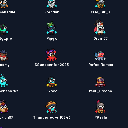
mansrule
Freddab
real_Sir_3
tg_prof
Pigqw
Grant77
oomy
SSundeenfan2025
RafaelRamos
bones6767
67ooo
real_Proooo
okign67
Thunderrecker16943
PKzilla