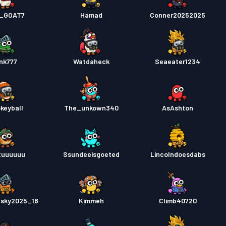
_GOAT7
Hamad
Conner20252025
ink777
Watdaheck
Seaeater1234
keyball
The_unkown340
AsAshton
tuuuuuu
Ssundeeisgoeted
Lincolndoesdabs
dsky2025_18
Kimmeh
Climb40720