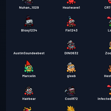
Nuhan_1029
Heatwave1
CR7
Bloxy1234
Fin1243
L
AustinSsundeebest
DINO632
Zoo
Marcelin
gleeb
Hes
Hairbear
Cool872
Infecte