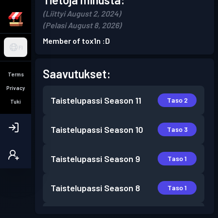
(Liittyi August 2, 2024)
(Pelasi August 8, 2026)
Member of tox1n :D
FI
Saavutukset:
Terms
Privacy
Taistelupassi
Season 11
Taso 2
Tuki
Taistelupassi
Season 10
Taso 3
Taistelupassi
Season 9
Taso 1
Taistelupassi
Season 8
Taso 1
Taistelupassi
Season 7
Taso 2