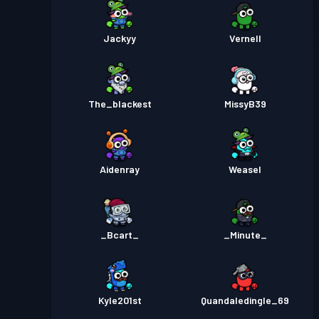
Jackyy
Vernell
The_blackest
MissyB39
Aidenray
Weasel
_Bcart_
_Minute_
Kyle201st
Quandaledingle_69