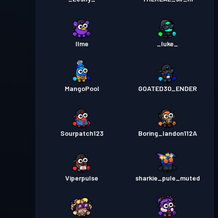
llme
_luke_
MangoPool
GOATED30_ENDER
Sourpatch123
Boring_landon112A
Viperpulse
sharkie_pule_muted