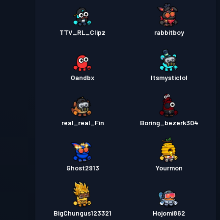
TTV_RL_Clipz
rabbitboy
Oandbx
Itsmysticlol
real_real_Fin
Boring_bezerk304
Ghost2913
Yourmon
BigChungus123321
Hojomi862