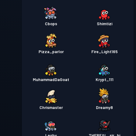
Cbops
Shimtizi
Pizza_parlor
Fire_Light165
MuhammadDaGoat
Krypt_111
Chrismaster
Dreamy8
_Leshy_
THEREAL_sir_hi