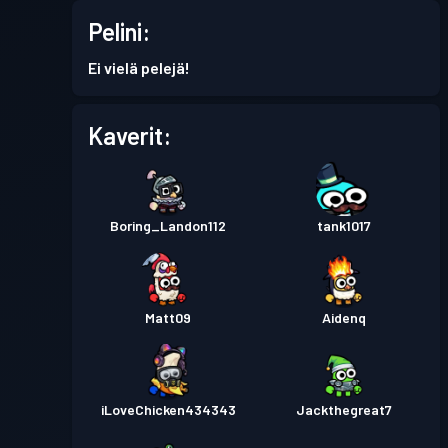
Pelini:
Taistelupassi
Season 5
Taso 2
Ei vielä pelejä!
Taistelupassi
Season 4
Taso 1
Kaverit:
Taistelupassi
Season 3
Taso 4
Boring_Landon112
tank1017
Taistelupassi
Season 2
Taso 3
Taistelupassi
Season 1
Taso 1
Matt09
Aidenq
iLoveChicken434343
Jackthegreat7