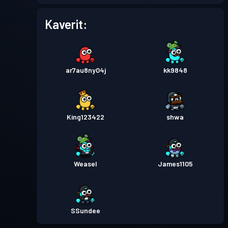
Taistelupassi
Season 1
Taso 3
Kaverit:
ar7au8ny04j
kk9848
King123422
shwa
Weasel
James1105
SSundee