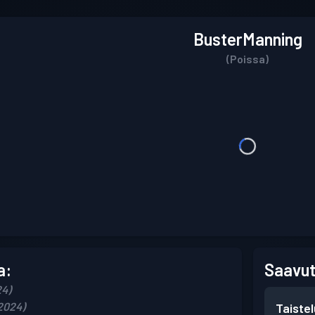
BusterManning
(Poissa)
a:
Saavut
24)
2024)
Taiste