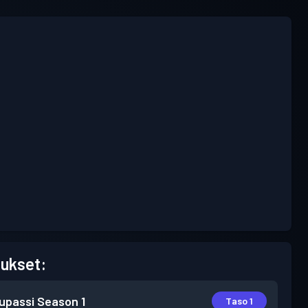
ukset:
lupassi
Season 1
Taso 1