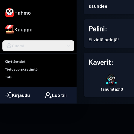
ssundee
Hahmo
Pelini:
Kauppa
Ei vielä pelejä!
Suomi
Kaverit:
Käyttöehdot
Tietosuojakäytäntö
Tuki
fanumtax10
Kirjaudu
Luo tili