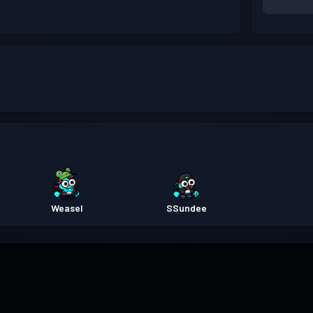
Weasel
SSundee