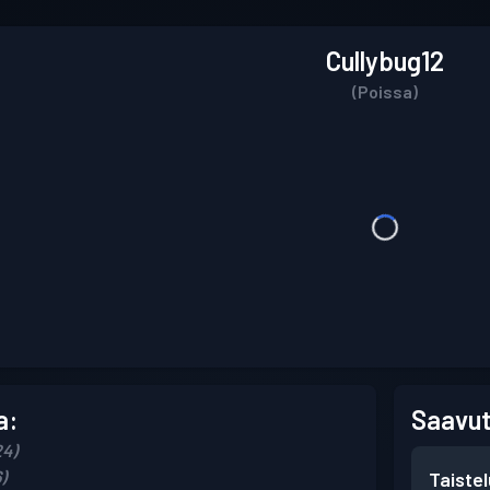
Cullybug12
(Poissa)
a:
Saavut
24)
)
Taiste