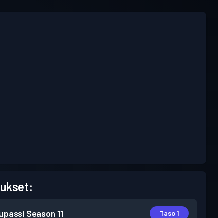
ukset:
lupassi
Season 11
Taso 1