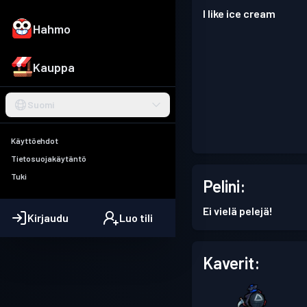
I like ice cream
Hahmo
Kauppa
Suomi
Käyttöehdot
Tietosuojakäytäntö
Tuki
Pelini:
Ei vielä pelejä!
Kirjaudu
Luo tili
Kaverit: