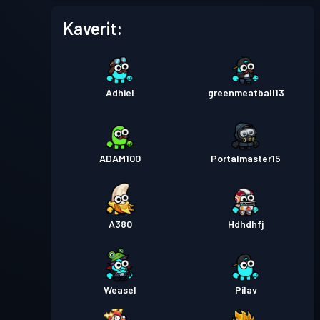
Kaverit:
Adhiel
greenmeatball13
ADAM100
Portalmaster15
A380
Hdhdhfj
Weasel
Pilav