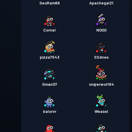
GeoRam66
Apachegal21
Cornel
N00O
pizza7543
SSdnee
Gman07
sniperwolf64
balorvr
Weasel