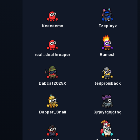
Keeeeemo
Ezeplayz
real_deathreaper
Ramesh
Dabcat2025X
tedproisback
Dapper_Snail
Gjrjeyfghjgfhg