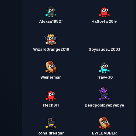
Alexsu1652f
4x9ov1w26lv
WizardOrange2016
Soysauce_2003
Weinerman
Trav430
Mech911
Deadpoolbyebyebye
Ronaldreagan
EVILDABBER