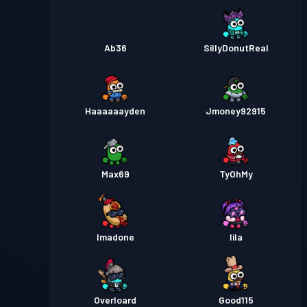
Ab36
SillyDonutReal
Haaaaaayden
Jmoney92915
Max69
TyOhMy
Imadone
lila
Overloard
Good115