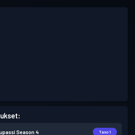
ukset:
lupassi
Season 4
Taso 1