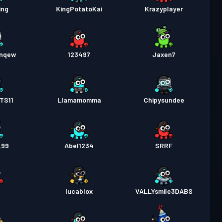
ing
KingPotatoKai
Krazyplayer
6nqew
123497
Jaxen7
TS11
Llamamomma
Chipysundee
_99
Abel1234
SRRF
lucablox
VALLYsmile3DABS