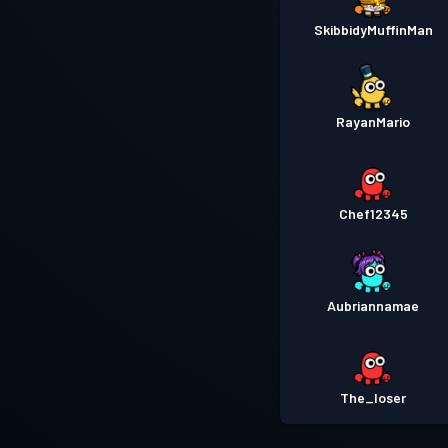
SkibbidyMuffinMan
RayanMario
Chef12345
Aubriannamae
The_loser