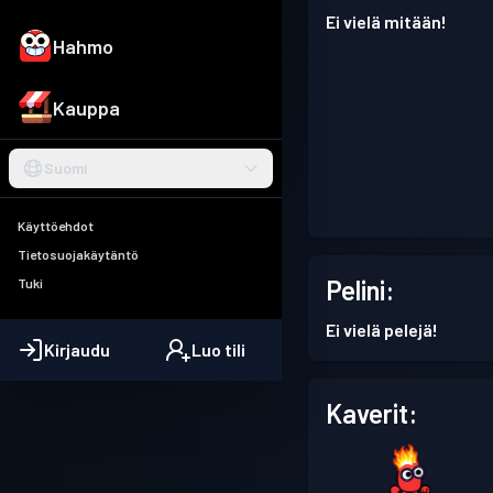
Ei vielä mitään!
Hahmo
Kauppa
Suomi
Käyttöehdot
Tietosuojakäytäntö
Pelini:
Tuki
Ei vielä pelejä!
Kirjaudu
Luo tili
Kaverit: