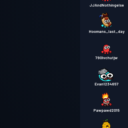
JJAndNothingelse
Hoomans_last_day
790lvchutjw
Evan1234657
Pawpawd2015