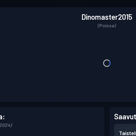
Dinomaster2015
(Poissa)
a:
Saavut
 2024)
Taiste