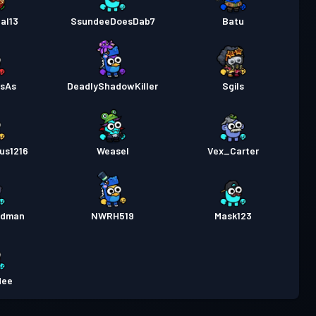
al13
SsundeeDoesDab7
Batu
esAs
DeadlyShadowKiller
Sgils
us1216
Weasel
Vex_Carter
odman
NWRH519
Mask123
dee