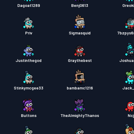
Dagoat1289
Benj0613
Oreok
Priv
Sigmasquid
7bzpys
Justinthegod
Graythebest
Joshua
Stinkymcgee33
bambamc1216
Jack
Buttons
TheAlmightyThanos
Ncj