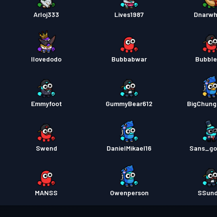
Arloj333
Lives1987
Dnarwh
Ilovedodo
Bubbabwar
Bubbl
Emmyfoot
GummyBear612
BigChung
Swend
DanielMikael16
Sans_g
MANSS
Owenperson
SSun