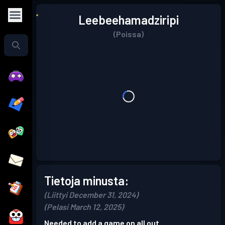
Leebeehamadziripi
(Poissa)
Tietoja minusta:
(Liittyi December 31, 2024)
(Pelasi March 12, 2025)
Needed to add a game on all out