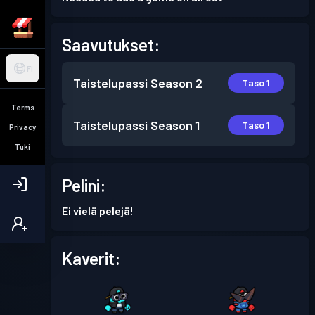
Saavutukset:
FI
Taistelupassi
Season 2
Taso 1
Terms
Taistelupassi
Season 1
Taso 1
Privacy
Tuki
Pelini:
Ei vielä pelejä!
Kaverit: