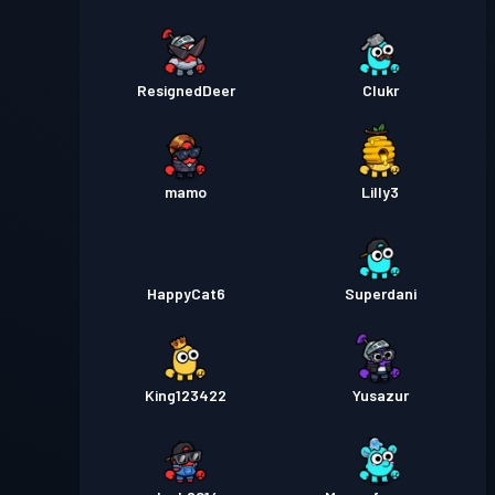
ResignedDeer
Clukr
mamo
Lilly3
HappyCat6
Superdani
King123422
Yusazur