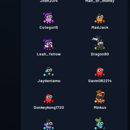
Josh2014
Man_of_money
Cutegurl5
MadJack
Leah_Yellow
Dragon80
Jaydenlamo
Gavin082214
Donkeykong1720
Minkus