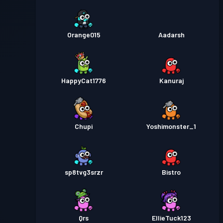
Orange015
Aadarsh
HappyCat1776
Kanuraj
Chupi
Yoshimonster_1
sp8tvg3srzr
Bistro
Qrs
EllieTuck123