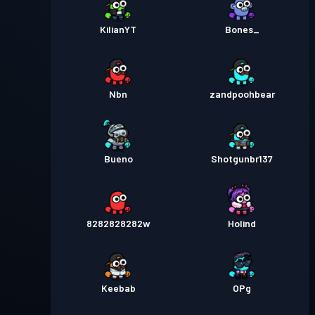
KilianYT
Bones_
Nbn
zandpoohbear
Bueno
Shotgunbr137
8282828282w
Holind
Keebab
OPg