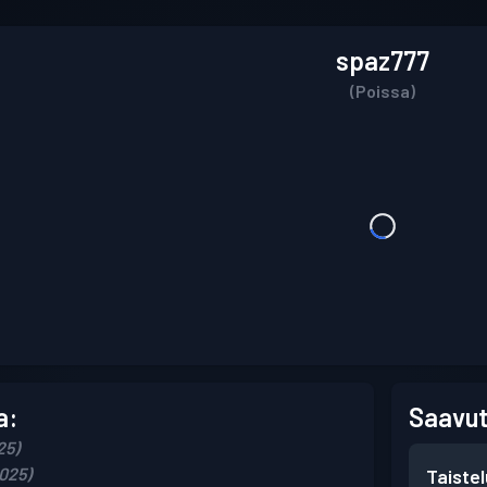
spaz777
(Poissa)
a:
Saavut
25)
2025)
Taiste