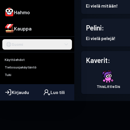
Ei vielä mitään!
Hahmo
Pelini:
Kauppa
Ei vielä pelejä!
Suomi
Kaverit:
Käyttöehdot
Tietosuojakäytäntö
Tuki
ThisLittleSis
Kirjaudu
Luo tili