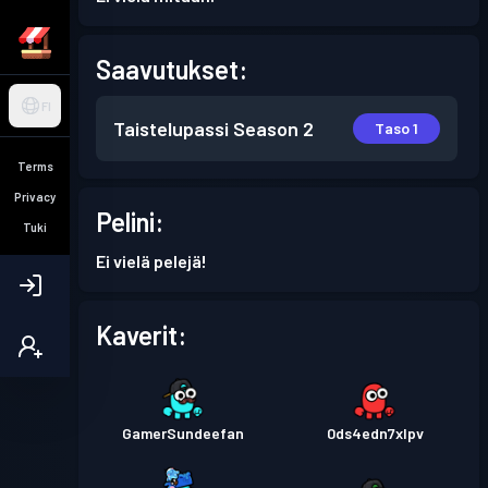
Saavutukset:
FI
Taistelupassi
Season 2
Taso 1
Terms
Privacy
Pelini:
Tuki
Ei vielä pelejä!
Kaverit:
GamerSundeefan
0ds4edn7xlpv