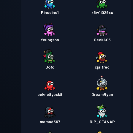
Pinodino1
x6w1i026xc
Youngson
Geek405
Uofc
cjalfred
pekne9ybxk9
DreamRyan
mamad567
RIP_CTANAP