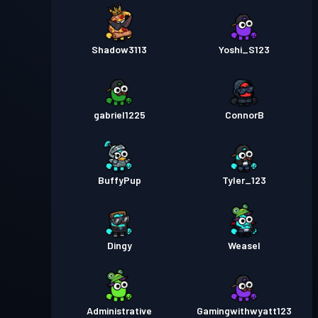
Shadow3113
Yoshi_S123
gabriel1225
ConnorB
BuffyPup
Tyler_123
Dingy
Weasel
Administrative
Gamingwithwyatt123