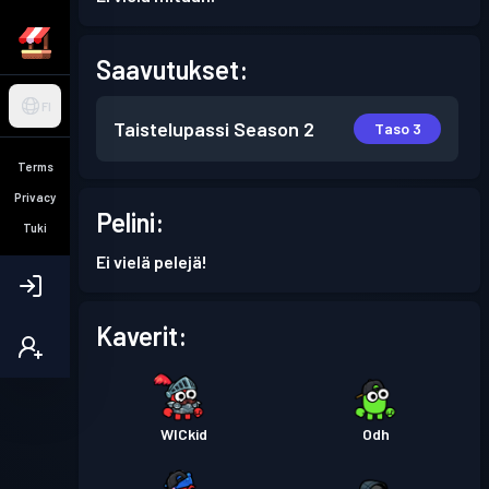
Saavutukset:
FI
Taistelupassi
Season 2
Taso 3
Terms
Privacy
Pelini:
Tuki
Ei vielä pelejä!
Kaverit:
WICkid
Odh