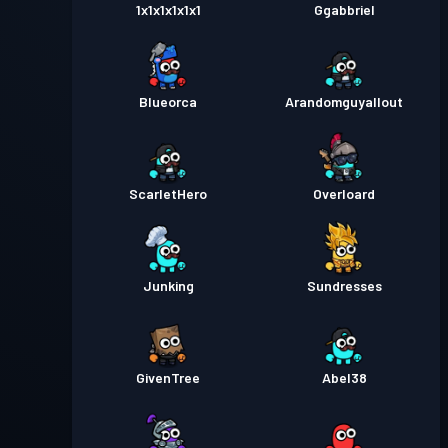
1x1x1x1x1x1
Ggabbriel
Blueorca
Arandomguyallout
ScarletHero
Overloard
Junking
Sundresses
GivenTree
Abel38