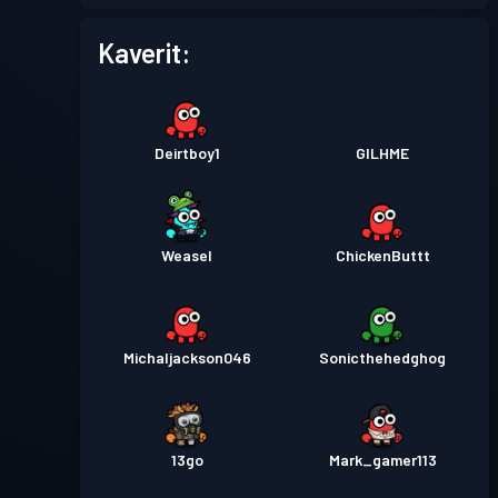
Kaverit:
Deirtboy1
GILHME
Weasel
ChickenButtt
Michaljackson046
Sonicthehedghog
13go
Mark_gamer113