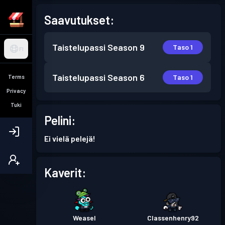
Saavutukset:
Taistelupassi
Season 9
Taso 1
FI
Taistelupassi
Season 6
Taso 1
Terms
Privacy
Tuki
Pelini:
Ei vielä pelejä!
Kaverit:
Weasel
Classenhenry92