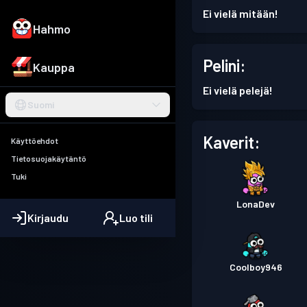
Ei vielä mitään!
Hahmo
Pelini:
Kauppa
Ei vielä pelejä!
Suomi
Kaverit:
Käyttöehdot
Tietosuojakäytäntö
Tuki
LonaDev
Kirjaudu
Luo tili
Coolboy946