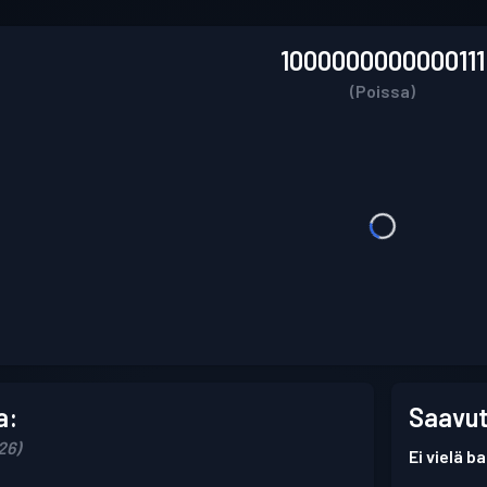
1000000000000111
(Poissa)
a:
Saavut
26)
Ei vielä 