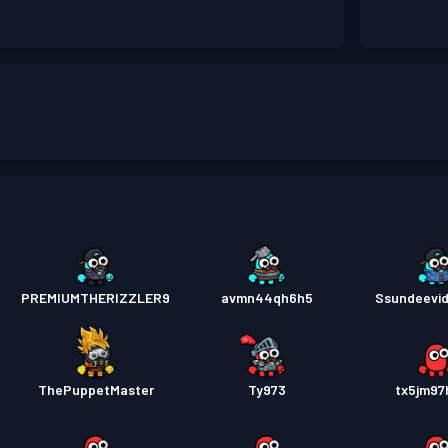
PREMIUMTHERIZZLER9
avmn44qh6h5
Ssundeevi
ThePuppetMaster
Ty973
tx5jm9