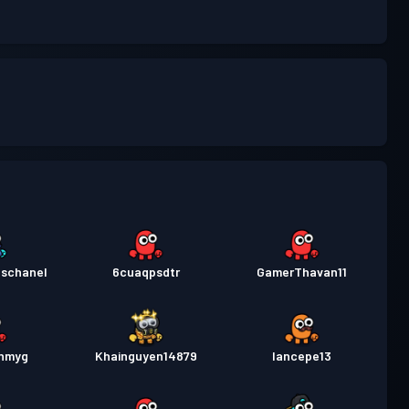
dschanel
6cuaqpsdtr
GamerThavan11
7hmyg
Khainguyen14879
lancepe13