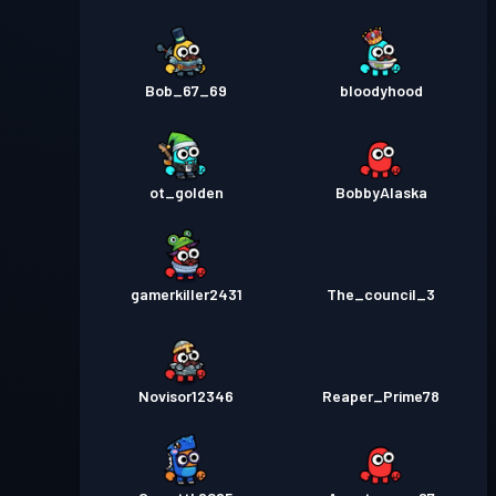
Bob_67_69
bloodyhood
ot_golden
BobbyAlaska
gamerkiller2431
The_council_3
Novisor12346
Reaper_Prime78