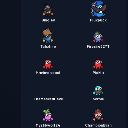
Bingley
Fluxpuck
Tchxhiro
Firesire32YT
Mrmimeiscool
Picklix
TheMaskedDevil
bornie
Mystikwolf24
ChampionBran