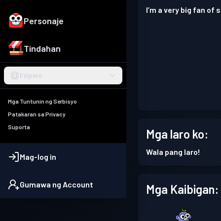
I’m a very big fan of
Personaje
Tindahan
Filipino
Mga Tuntunin ng Serbisyo
Patakaran sa Privacy
Suporta
Mga laro ko:
Wala pang laro!
Mag-log in
Gumawa ng Account
Mga Kaibigan: