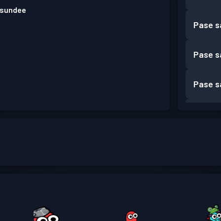
 ssundee
Pase s
Pase s
Pase s
Pase s