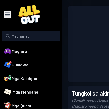
Maglaro
Gumawa
Mga Kaibigan
Mga Mensahe
Tungkol sa aki
(Sumali noong August
Mga Quest
(Naglaro noong Septe