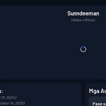
Sunndeeman
(Naka-offline)
n:
Mga A
 31, 2024)
mber 14, 2025)
Pase s