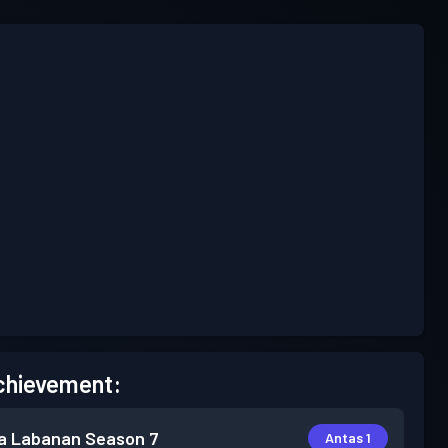
chievement:
a Labanan
Season 7
Antas 1