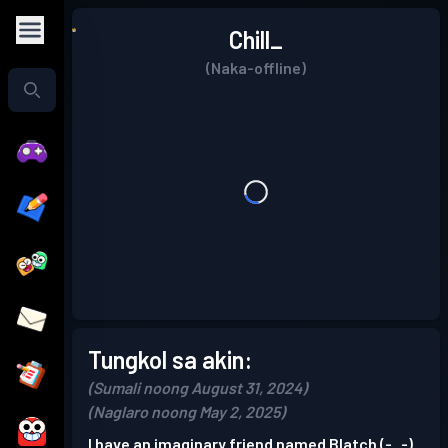
Chill_
(Naka-offline)
Tungkol sa akin:
(Sumali noong August 31, 2024)
(Naglaro noong May 2, 2025)
I have an imaginary friend named Blatch (-_-)