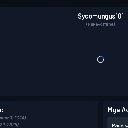
Sycomungus101
(Naka-offline)
n:
Mga A
ber 3, 2024)
22, 2025)
Pase s