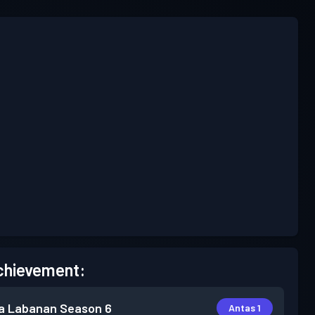
chievement:
a Labanan
Season 6
Antas 1