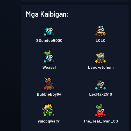
Pase sa Labanan
Season 1
Antas 3
Mga Kaibigan:
SSundee5000
LCLC
Weasel
Leooketchum
Bubbleboy64
LeoMax2510
yuiopqwery1
the_real_Ivan_80