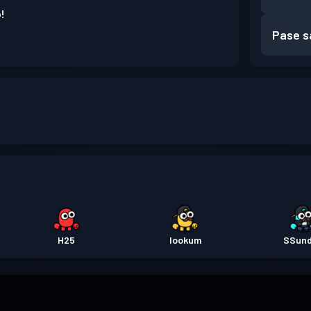
!
Pase s
H25
lookum
SSun