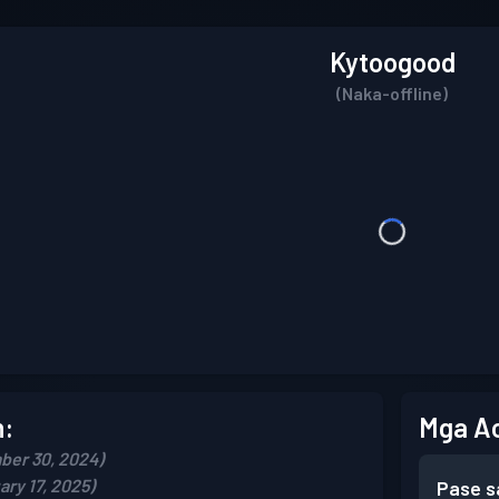
Kytoogood
(Naka-offline)
n:
Mga A
ber 30, 2024)
ry 17, 2025)
Pase s