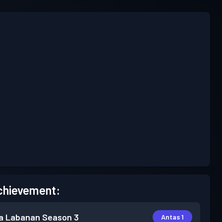
chievement:
a Labanan
Season 3
Antas 1