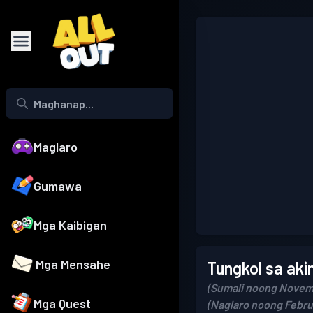
Maglaro
Gumawa
Mga Kaibigan
Mga Mensahe
Tungkol sa aki
(Sumali noong Novem
Mga Quest
(Naglaro noong Februa