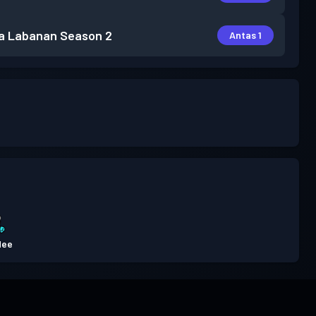
a Labanan
Season 2
Antas 1
dee