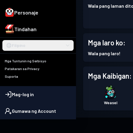
Wala pang laman dito
Personaje
Tindahan
Mga laro ko:
Filipino
Wala pang laro!
Mga Tuntunin ng Serbisyo
Patakaran sa Privacy
Mga Kaibigan:
Suporta
Mag-log in
Weasel
Gumawa ng Account