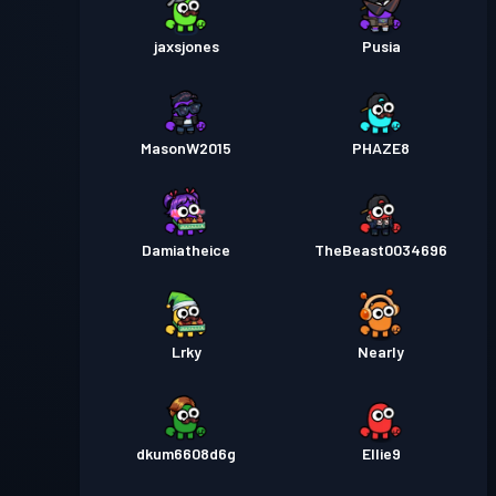
jaxsjones
Pusia
MasonW2015
PHAZE8
Damiatheice
TheBeast0034696
Lrky
Nearly
dkum6608d6g
Ellie9