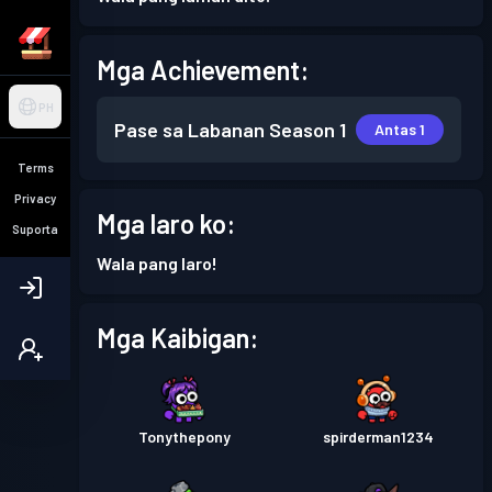
Mga Achievement:
PH
Pase sa Labanan
Season 1
Antas 1
Terms
Privacy
Mga laro ko:
Suporta
Wala pang laro!
Mga Kaibigan:
Tonythepony
spirderman1234