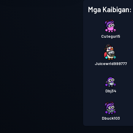
Mga Kaibigan:
Cutegurl5
Juicewrld999777
Dbj34
Dbuck103