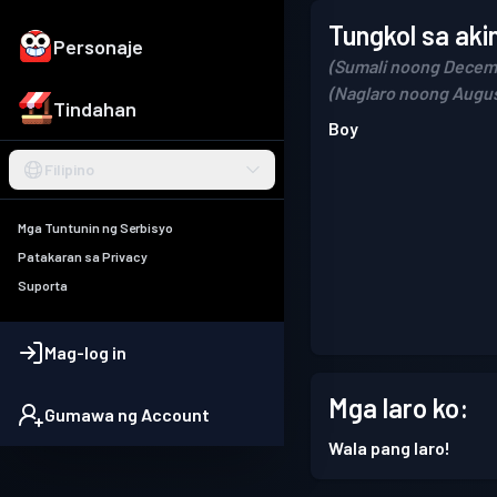
Tungkol sa aki
Personaje
(Sumali noong Decem
(Naglaro noong Augus
Tindahan
Boy
Filipino
Mga Tuntunin ng Serbisyo
Patakaran sa Privacy
Suporta
Mag-log in
Mga laro ko:
Gumawa ng Account
Wala pang laro!