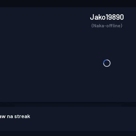
Jako19890
(Naka-offline)
w na streak