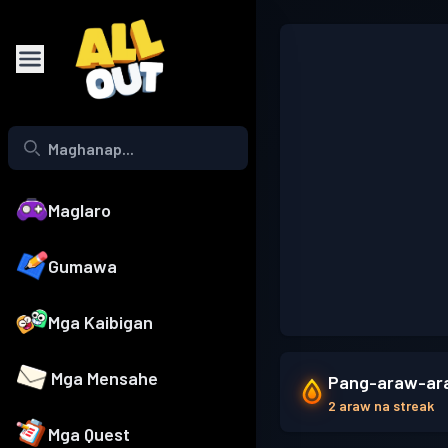
Maglaro
Gumawa
Mga Kaibigan
Mga Mensahe
Pang-araw-ara
2 araw na streak
Mga Quest