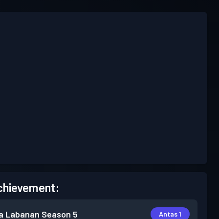
chievement:
a Labanan
Season 5
Antas 1