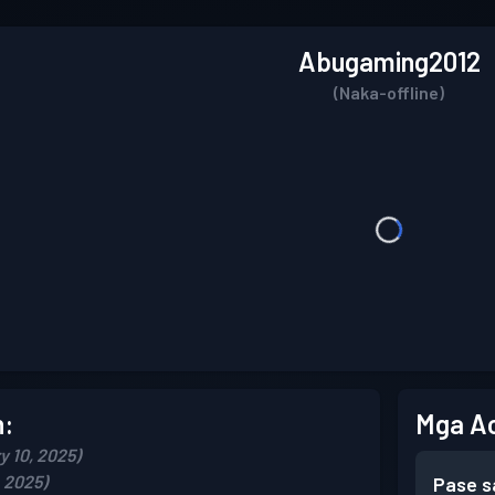
Abugaming2012
(Naka-offline)
n:
Mga A
y 10, 2025)
 2025)
Pase s